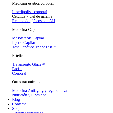
Medicina estética corporal
Laserlipólisis corporal
Celulitis y piel de naranja
Relleno de glúteos con AH
Medicina Capilar
Mesoterapia Capilar
Injerto Capilar
Test Genético TrichoTest™
Estética
Tratamiento Glacē™
Facial
Corporal
Otros tratamientos
Medicina Antiaging y regenerativa
Nutrición y Obesidad
Blog
Contacto
Shop