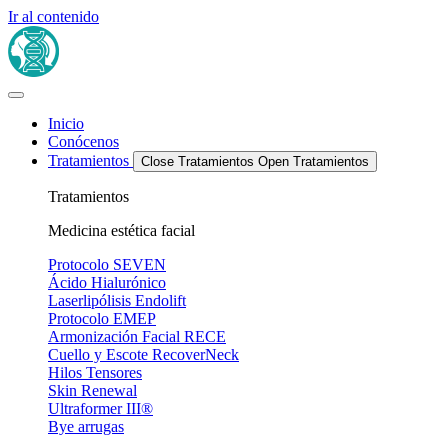
Ir al contenido
Inicio
Conócenos
Tratamientos
Close Tratamientos
Open Tratamientos
Tratamientos
Medicina estética facial
Protocolo SEVEN
Ácido Hialurónico
Laserlipólisis Endolift
Protocolo EMEP
Armonización Facial RECE
Cuello y Escote RecoverNeck
Hilos Tensores
Skin Renewal
Ultraformer III®
Bye arrugas