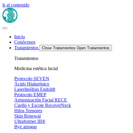
Ir al contenido
Inicio
Conócenos
Tratamientos
Close Tratamientos
Open Tratamientos
Tratamientos
Medicina estética facial
Protocolo SEVEN
Ácido Hialurónico
Laserlipólisis Endolift
Protocolo EMEP
Armonización Facial RECE
Cuello y Escote RecoverNeck
Hilos Tensores
Skin Renewal
Ultraformer III®
Bye arrugas