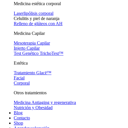
Medicina estética corporal
Laserlipólisis corporal
Celulitis y piel de naranja
Relleno de glúteos con AH
Medicina Capilar
Mesoterapia Capilar
Injerto Capilar
Test Genético TrichoTest™
Estética
Tratamiento Glacē™
Facial
Corporal
Otros tratamientos
Medicina Antiaging y regenerativa
Nutrición y Obesidad
Blog
Contacto
Shop